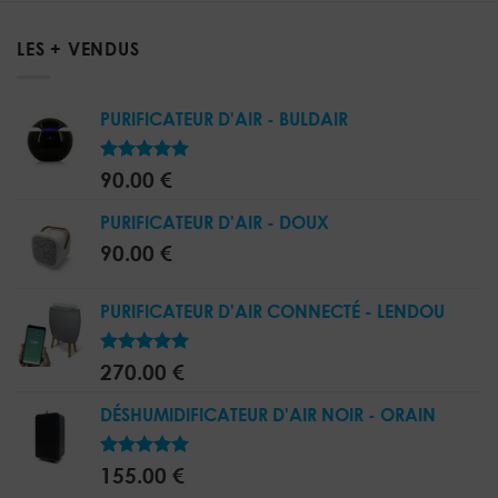
LES + VENDUS
PURIFICATEUR D'AIR - BULDAIR
5.00
Note
90.00
€
sur 5
PURIFICATEUR D'AIR - DOUX
90.00
€
PURIFICATEUR D'AIR CONNECTÉ - LENDOU
5.00
Note
270.00
€
sur 5
DÉSHUMIDIFICATEUR D'AIR NOIR - ORAIN
5.00
Note
155.00
€
sur 5