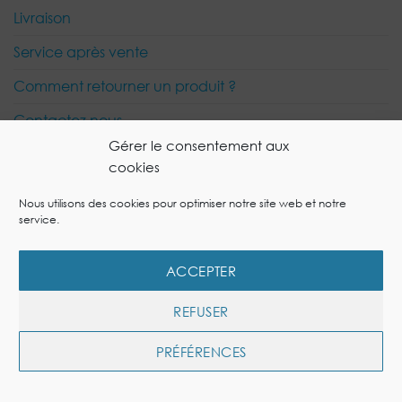
Livraison
Service après vente
Comment retourner un produit ?
Contactez nous
Gérer le consentement aux
cookies
Visa
PayPal
MasterCard
Nous utilisons des cookies pour optimiser notre site web et notre
service.
MON COMPTE
MES COMMANDES
GUIDES DE L’AIR INTÉRIEUR
NOS CONSEILS
DEVENEZ REVENDEUR
MENTIONS LÉGALES
POLITIQUE DE COOKIES
ACCEPTER
Copyright 2026 © Site Ecommerce réalisé par
l'Agence
spécialisée site ecommerce OneSpot
REFUSER
PRÉFÉRENCES