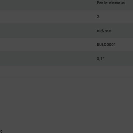
Par le dessous
2
air&me
BULD0001
0,11
22