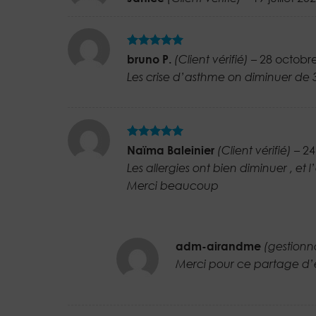
5
5
Note
sur
bruno P.
(Client vérifié)
–
28 octobr
5
Les crise d’asthme on diminuer de 
5
Note
sur
Naïma Baleinier
(Client vérifié)
–
24
5
Les allergies ont bien diminuer , et 
Merci beaucoup
adm-airandme
(gestionn
Merci pour ce partage d