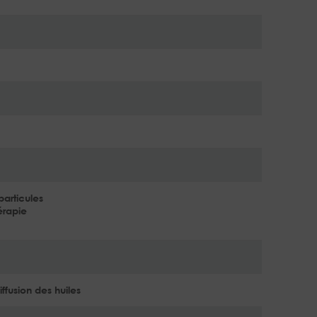
particules
érapie
iffusion des huiles