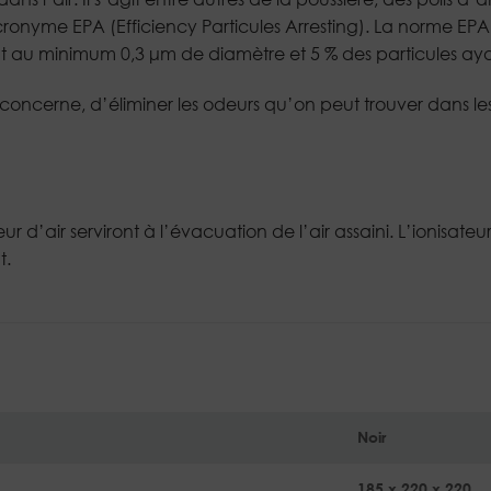
ronyme EPA (Efficiency Particules Arresting). La norme EPA 11 d
 au minimum 0,3 μm de diamètre et 5 % des particules ayant
e concerne, d’éliminer les odeurs qu’on peut trouver dans les
ur d’air serviront à l’évacuation de l’air assaini. L’ionisat
t.
Noir
185 x 220 x 220