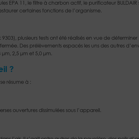
ules EPA 11, le filtre à charbon actif, le purificateur BULDAI
estaurer certaines fonctions de l’organisme.
03), plusieurs tests ont été réalisés en vue de déterminer l
e fermée. Des prélèvements espacés les uns des autres d’env
3 μm, 2,5 μm et 5,0 μm.
il ?
se résume à :
verses ouvertures dissimulées sous l’appareil.
ans l’air. Il s’agit entre autres de la poussière, des poils d’a