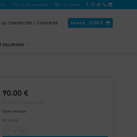
&me
Pros & Revendeurs
Newsletter
0.00
€
SE CONNECTER / S’INSCRIRE
PANIER /
T SOLUTIONS
90.00
€
0,11 € (Eco-taxe Incluse)
Taxes incluses
En stock
quantité de Purificateur d'air - BULDAIR