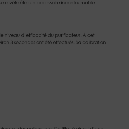
R se révèle être un accessoire incontournable.
e niveau d’efficacité du purificateur. À cet
iron 8 secondes ont été effectués. Sa calibration
nimaux, des pollens, etc. Ce filtre à air est d’une