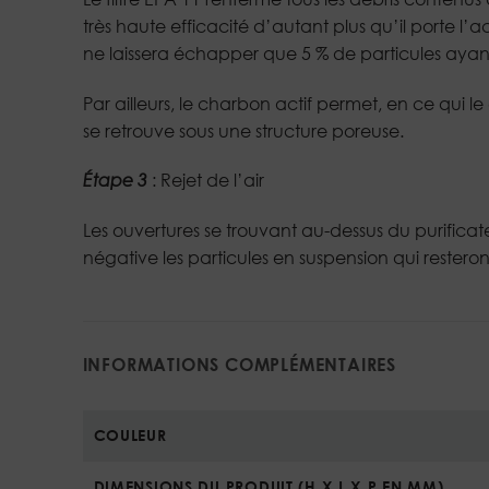
très haute efficacité d’autant plus qu’il porte l’ac
ne laissera échapper que 5 % de particules ayant
Par ailleurs, le charbon actif permet, en ce qui l
se retrouve sous une structure poreuse.
Étape 3
: Rejet de l’air
Les ouvertures se trouvant au-dessus du purificate
négative les particules en suspension qui resteron
INFORMATIONS COMPLÉMENTAIRES
COULEUR
DIMENSIONS DU PRODUIT (H X L X P EN MM)