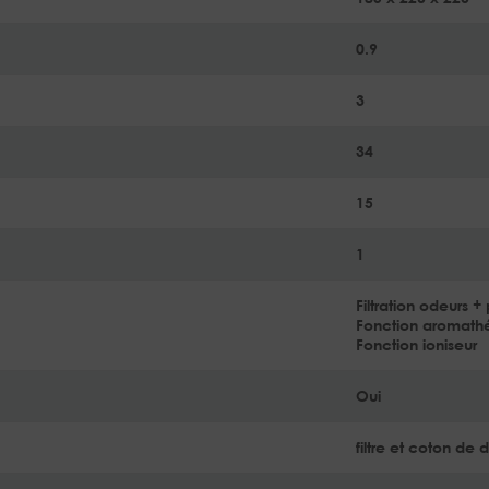
0.9
3
34
15
1
Filtration odeurs + 
Fonction aromath
Fonction ioniseur
Oui
filtre et coton de d