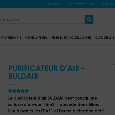
Boutique
Contactez-nous
Blog air
MATHÉRAPIE
VENTILATEURS
FILTRES ET ACCESSOIRES
CONSEILS E
PURIFICATEUR D’AIR –
BULDAIR
5
Noté
6
sur
Le purificateur d’air BULDAIR peut couvrir une
5 basé sur
surface d’environ 15m2. Il possède deux filtres :
notations
client
l’un à particules EPA11 et l’autre à charbon actif.