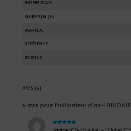
ENTRÉE D'AIR
GARANTIE (A)
MARQUE
RÉFÉRENCE
ECOTAX
AVIS (6)
6 avis pour
Purificateur d’air – BULDAIR
5
Note
sur
Janice
(Client vérifié)
–
19 juillet 20