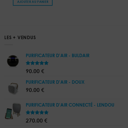
AJOUTER AU PANIER
LES + VENDUS
PURIFICATEUR D'AIR - BULDAIR
5.00
Note
90.00
€
sur 5
PURIFICATEUR D'AIR - DOUX
90.00
€
PURIFICATEUR D'AIR CONNECTÉ - LENDOU
5.00
Note
270.00
€
sur 5