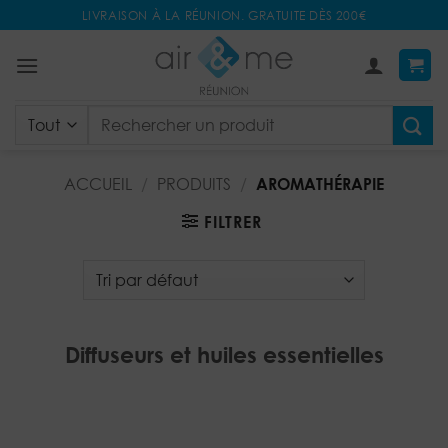
Passer
LIVRAISON À LA RÉUNION. GRATUITE DÈS 200€
au
contenu
Recherche
pour :
ACCUEIL
/
PRODUITS
/
AROMATHÉRAPIE
FILTRER
Diffuseurs et huiles essentielles