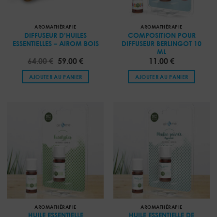
AROMATHÉRAPIE
AROMATHÉRAPIE
DIFFUSEUR D’HUILES
COMPOSITION POUR
ESSENTIELLES – AIROM BOIS
DIFFUSEUR BERLINGOT 10
ML
Le
Le
64.00
€
59.00
€
11.00
€
prix
prix
initial
actuel
AJOUTER AU PANIER
AJOUTER AU PANIER
était :
est :
64.00 €.
59.00 €.
AROMATHÉRAPIE
AROMATHÉRAPIE
HUILE ESSENTIELLE
HUILE ESSENTIELLE DE