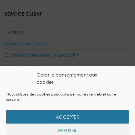
SERVICE CLIENT
Livraison
Service après vente
Comment retourner un produit ?
Contactez nous
Gérer le consentement aux
cookies
Visa
PayPal
MasterCard
Nous utilisons des cookies pour optimiser notre site web et notre
service.
MON COMPTE
MES COMMANDES
GUIDES DE L’AIR INTÉRIEUR
NOS CONSEILS
DEVENEZ REVENDEUR
MENTIONS LÉGALES
POLITIQUE DE COOKIES
ACCEPTER
Copyright 2026 © Site Ecommerce réalisé par
l'Agence
spécialisée site ecommerce OneSpot
REFUSER