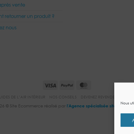
après vente
 retourner un produit ?
ez nous
Visa
PayPal
MasterCard
UIDES DE L’AIR INTÉRIEUR
NOS CONSEILS
DEVENEZ REVENDEUR
MENT
Nous uti
26 © Site Ecommerce réalisé par
l'Agence spécialisée site ecom