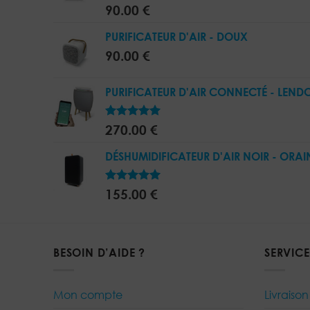
5.00
Note
90.00
€
sur 5
PURIFICATEUR D'AIR - DOUX
90.00
€
PURIFICATEUR D'AIR CONNECTÉ - LEND
5.00
Note
270.00
€
sur 5
DÉSHUMIDIFICATEUR D'AIR NOIR - ORAI
5.00
Note
155.00
€
sur 5
BESOIN D’AIDE ?
SERVICE
Mon compte
Livraison