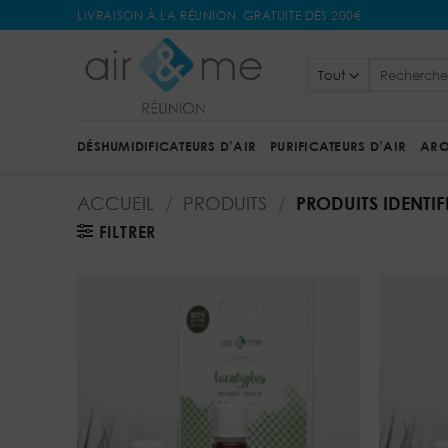
Passer
LIVRAISON À LA RÉUNION. GRATUITE DÈS 200€
au
contenu
Recherche
pour :
DÉSHUMIDIFICATEURS D’AIR
PURIFICATEURS D’AIR
ARO
ACCUEIL
/
PRODUITS
/
PRODUITS IDENTIFI
FILTRER