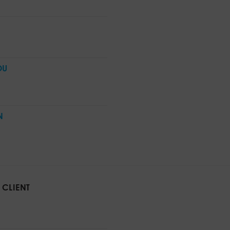
OU
N
 CLIENT