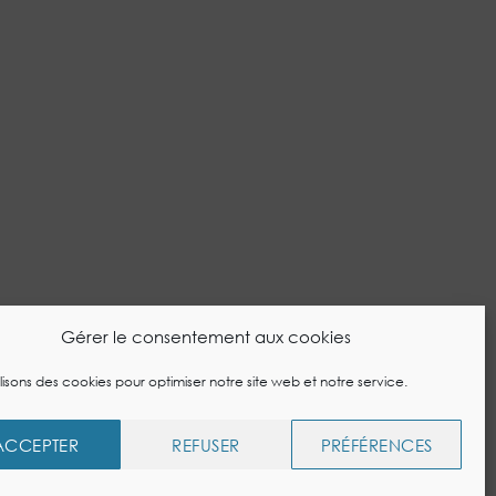
Gérer le consentement aux cookies
IONS LÉGALES
POLITIQUE DE COOKIES
lisons des cookies pour optimiser notre site web et notre service.
merce OneSpot
ACCEPTER
REFUSER
PRÉFÉRENCES