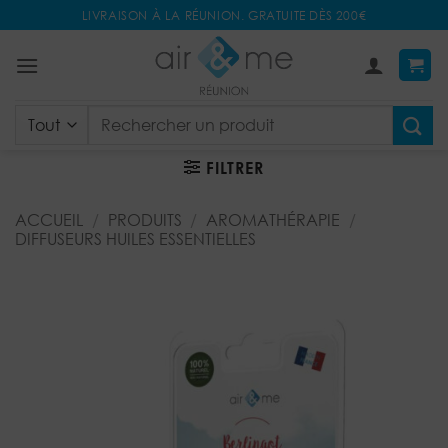
Passer
LIVRAISON À LA RÉUNION. GRATUITE DÈS 200€
au
contenu
Recherche
pour :
FILTRER
ACCUEIL
/
PRODUITS
/
AROMATHÉRAPIE
/
DIFFUSEURS HUILES ESSENTIELLES