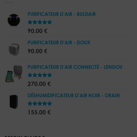
PURIFICATEUR D'AIR - BULDAIR
5.00
Note
90.00
€
sur 5
PURIFICATEUR D'AIR - DOUX
90.00
€
PURIFICATEUR D'AIR CONNECTÉ - LENDOU
5.00
Note
270.00
€
sur 5
DÉSHUMIDIFICATEUR D'AIR NOIR - ORAIN
5.00
Note
155.00
€
sur 5