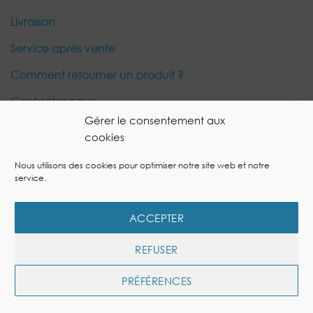
Livraison
Service après vente
Comment retourner un produit ?
Contactez nous
Gérer le consentement aux
cookies
Visa
PayPal
MasterCard
Nous utilisons des cookies pour optimiser notre site web et notre
service.
MON COMPTE
MES COMMANDES
GUIDES DE L’AIR INTÉRIEUR
NOS CONSEILS
DEVENEZ REVENDEUR
MENTIONS LÉGALES
POLITIQUE DE COOKIES
ACCEPTER
Copyright 2026 © Site Ecommerce réalisé par
l'Agence
spécialisée site ecommerce OneSpot
REFUSER
PRÉFÉRENCES