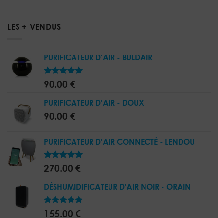
LES + VENDUS
PURIFICATEUR D'AIR - BULDAIR
5.00
Note
90.00
€
sur 5
PURIFICATEUR D'AIR - DOUX
90.00
€
PURIFICATEUR D'AIR CONNECTÉ - LENDOU
5.00
Note
270.00
€
sur 5
DÉSHUMIDIFICATEUR D'AIR NOIR - ORAIN
5.00
Note
155.00
€